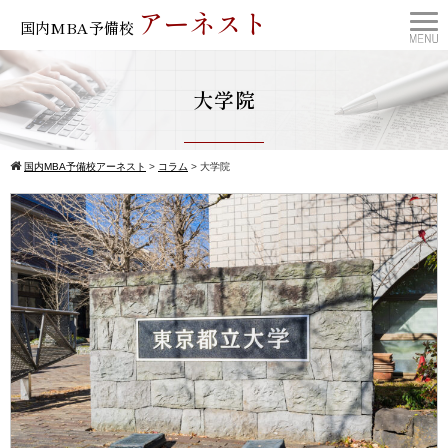
アーネスト
国内MBA予備校
大学院
国内MBA予備校アーネスト
>
コラム
>
大学院