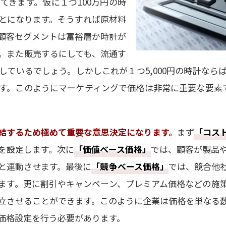
てきます。仮に１つ100万円の時
とになります。そうすれば原材料
顧客セグメントは富裕層か時計が
。また販売するにしても、流通す
しているでしょう。しかしこれが１つ5,000円の時計なら
す。このようにマーケティングで価格は非常に重要な要素
結するため極めて重要な意思決定になります。
まず
「コス
を設定します。次に
「価値ベース価格」
では、顧客が製品
と連動させます。最後に
「競争ベース価格」
では、競合他
ます。更に割引やキャンペーン、プレミアム価格などの施
立させることができます。このように企業は価格を単なる
価格設定を行う必要があります。