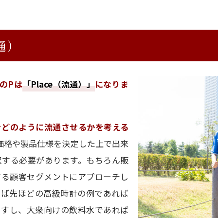
通）
のPは
「Place（流通）」
になりま
をどのように流通させるかを考える
価格や製品仕様を決定した上で出来
択する必要があります。もちろん販
する顧客セグメントにアプローチし
えば先ほどの高級時計の例であれば
ますし、大衆向けの飲料水であれば