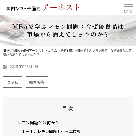
アーネスト
国内MBA予備校
MBAで学ぶレモン問題：なぜ優良品は
市場から消えてしまうのか？
国内MBA予備校アーネスト
>
コラム
>
経営戦略
>
MBAで学ぶレモン問題：なぜ優良品は市
場から消えてしまうのか？
2025年06月14日
コラム
経営戦略
目次
レモン問題とは何か？
１－１．レモン問題と中古車市場