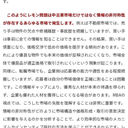
す。
このようにレモン問題は中古車市場だけではなく情報の非対称性
が存在するあらゆる市場で発生します。
例えば不動産市場では、売
り手は物件の欠点や修繕履歴・事故歴を把握していますが、買い手
は事前に全ての情報を知ることはできません。その結果、買い手は
慎重になり、価格交渉で低めの価格を提示する傾向があります。こ
れにより優良な物件でも本来の価値が反映されにくくなり、市場全
体で優良品が適正価格で取引されにくいという現象が起こります。
同様に、転職市場でも、企業側は応募者の能力や適性をある程度把
握していますが、応募者は自分の市場価値を正確に測ることは困難
です。この情報ギャップにより、優秀な人材が本来の待遇を得られ
ず、企業も優れた人材を獲得しにくくなる場合があります。MBAの
視点では、こうした市場の失敗を理解することは非常に重要です。
情報の非対称性がどのように市場構造や価格形成・取引の意思決定
に影響を与えるのかを分析することで、より効率的な市場のメカニ
ズムやインセンティブ設計の方法を学ぶことができるからです。レ