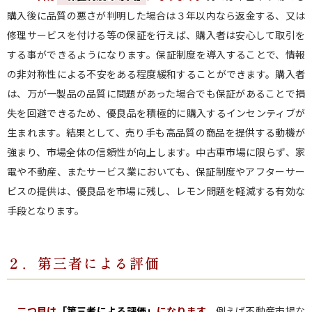
購入後に品質の悪さが判明した場合は３年以内なら返金する、又は
修理サービスを付ける等の保証を行えば、購入者は安心して取引を
する事ができるようになります。保証制度を導入することで、情報
の非対称性による不安をある程度緩和することができます。購入者
は、万が一製品の品質に問題があった場合でも保証があることで損
失を回避できるため、優良品を積極的に購入するインセンティブが
生まれます。結果として、売り手も高品質の商品を提供する動機が
強まり、市場全体の信頼性が向上します。中古車市場に限らず、家
電や不動産、またサービス業においても、保証制度やアフターサー
ビスの提供は、優良品を市場に残し、レモン問題を軽減する有効な
手段となります。
２．第三者による評価
二つ目は
「第三者による評価」
になります。
例えば不動産市場な