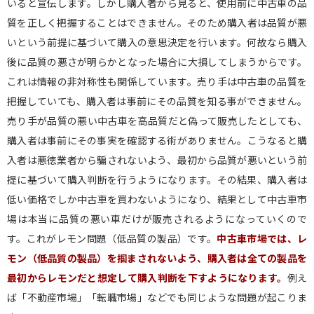
いると宣伝します。しかし購入者から見ると、使用前に中古車の品
質を正しく把握することはできません。そのため購入者は品質が悪
いという前提に基づいて購入の意思決定を行います。何故なら購入
後に品質の悪さが明らかとなった場合に大損してしまうからです。
これは情報の非対称性も関係しています。売り手は中古車の品質を
把握していても、購入者は事前にその品質を知る事ができません。
売り手が品質の悪い中古車を高品質だと偽って販売したとしても、
購入者は事前にその事実を確認する術がありません。こうなると購
入者は悪徳業者から騙されないよう、最初から品質が悪いという前
提に基づいて購入判断を行うようになります。その結果、購入者は
低い価格でしか中古車を買わないようになり、結果として中古車市
場は本当に品質の悪い車だけが販売されるようになっていくので
す。これがレモン問題（低品質の製品）です。
中古車市場では、レ
モン（低品質の製品）を掴まされないよう、購入者は全ての製品を
最初からレモンだと想定して購入判断を下すようになります。
例え
ば「不動産市場」「転職市場」などでも同じような問題が起こりま