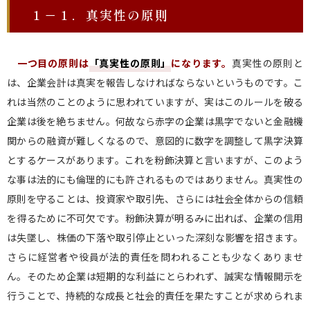
１－１．真実性の原則
一つ目の原則は
「真実性の原則
」
になります。
真実性の原則と
は、企業会計は真実を報告しなければならないというものです。こ
れは当然のことのように思われていますが、実はこのルールを破る
企業は後を絶ちません。何故なら赤字の企業は黒字でないと金融機
関からの融資が難しくなるので、意図的に数字を調整して黒字決算
とするケースがあります。これを粉飾決算と言いますが、このよう
な事は法的にも倫理的にも許されるものではありません。真実性の
原則を守ることは、投資家や取引先、さらには社会全体からの信頼
を得るために不可欠です。粉飾決算が明るみに出れば、企業の信用
は失墜し、株価の下落や取引停止といった深刻な影響を招きます。
さらに経営者や役員が法的責任を問われることも少なくありませ
ん。そのため企業は短期的な利益にとらわれず、誠実な情報開示を
行うことで、持続的な成長と社会的責任を果たすことが求められま