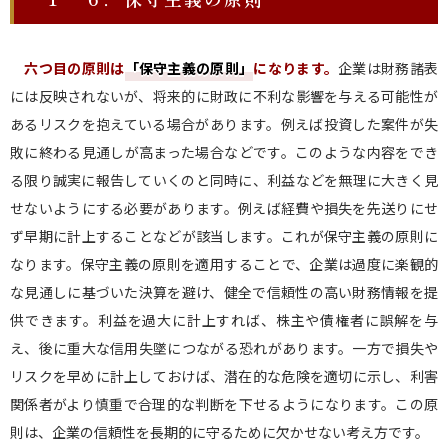
六つ目の原則は
「保守主義の原則
」
になります。
企業は財務諸表
には反映されないが、将来的に財政に不利な影響を与える可能性が
あるリスクを抱えている場合があります。例えば投資した案件が失
敗に終わる見通しが高まった場合などです。このような内容をでき
る限り誠実に報告していくのと同時に、利益などを無理に大きく見
せないようにする必要があります。例えば経費や損失を先送りにせ
ず早期に計上することなどが該当します。これが保守主義の原則に
なります。保守主義の原則を適用することで、企業は過度に楽観的
な見通しに基づいた決算を避け、健全で信頼性の高い財務情報を提
供できます。利益を過大に計上すれば、株主や債権者に誤解を与
え、後に重大な信用失墜につながる恐れがあります。一方で損失や
リスクを早めに計上しておけば、潜在的な危険を適切に示し、利害
関係者がより慎重で合理的な判断を下せるようになります。この原
則は、企業の信頼性を長期的に守るために欠かせない考え方です。